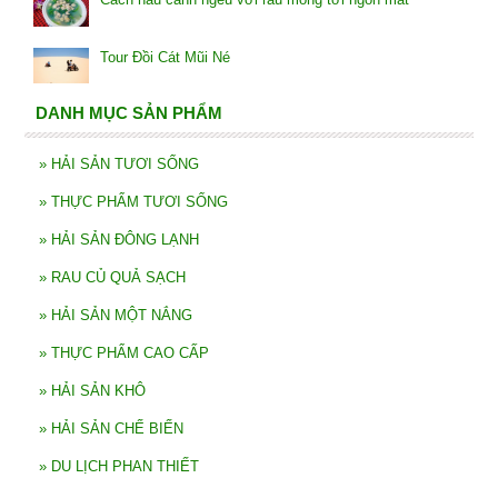
Tour Đồi Cát Mũi Né
DANH MỤC SẢN PHẨM
»
HẢI SẢN TƯƠI SỐNG
»
THỰC PHẨM TƯƠI SỐNG
»
HẢI SẢN ĐÔNG LẠNH
»
RAU CỦ QUẢ SẠCH
»
HẢI SẢN MỘT NẮNG
»
THỰC PHẨM CAO CẤP
»
HẢI SẢN KHÔ
»
HẢI SẢN CHẾ BIẾN
»
DU LỊCH PHAN THIẾT