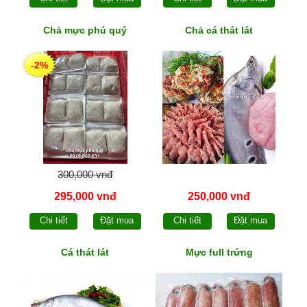
Chả mực phú quý
Chả cá thát lát
-2%
300,000 vnđ
295,000 vnđ
250,000 vnđ
Chi tiết
Đặt mua
Chi tiết
Đặt mua
Cá thát lát
Mực full trứng