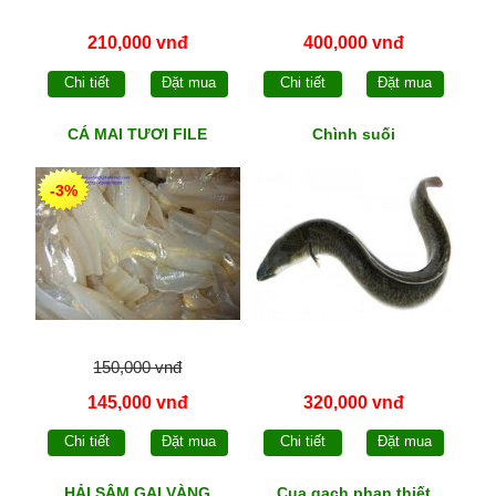
210,000 vnđ
400,000 vnđ
Chi tiết
Đặt mua
Chi tiết
Đặt mua
CÁ MAI TƯƠI FILE
Chình suối
-3%
150,000 vnđ
145,000 vnđ
320,000 vnđ
Chi tiết
Đặt mua
Chi tiết
Đặt mua
HẢI SÂM GAI VÀNG
Cua gạch phan thiết