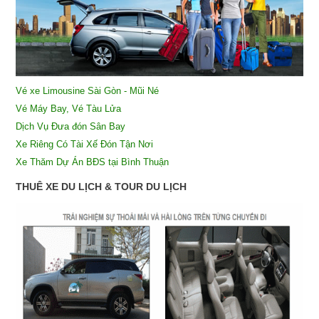
Vé xe Limousine Sài Gòn - Mũi Né
Vé Máy Bay, Vé Tàu Lửa
Dịch Vụ Đưa đón Sân Bay
X
e Riêng Có Tài Xế Đón Tận Nơi
Xe Thăm Dự Án BĐS tại Bình Thuận
THUÊ XE DU LỊCH & TOUR DU LỊCH