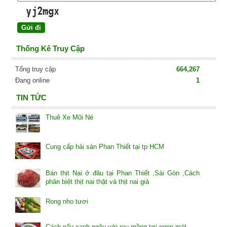
Thống Kê Truy Cập
Tổng truy cập
664,267
Đang online
1
TIN TỨC
Thuê Xe Mũi Né
Cung cấp hải sản Phan Thiết tại tp HCM
Bán thịt Nai ở đâu tại Phan Thiết ,Sài Gòn ,Cách
phân biệt thịt nai thật và thịt nai giả
Rong nho tươi
Cách nấu canh ngêu với rau mồng tơi ngon mát