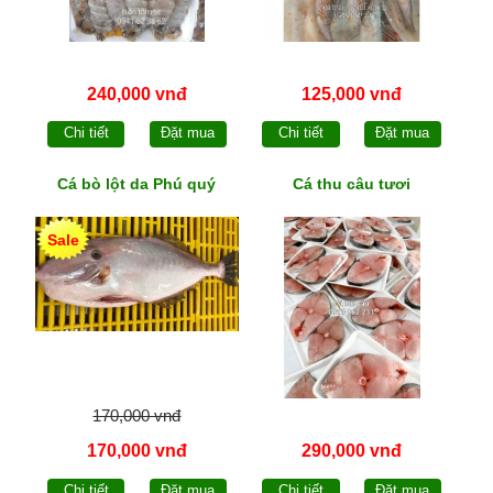
240,000 vnđ
125,000 vnđ
Chi tiết
Đặt mua
Chi tiết
Đặt mua
Cá bò lột da Phú quý
Cá thu câu tươi
Sale
170,000 vnđ
170,000 vnđ
290,000 vnđ
Chi tiết
Đặt mua
Chi tiết
Đặt mua