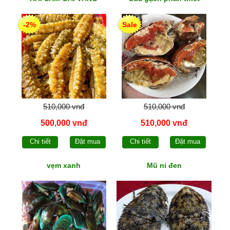
-2%
Sale
510,000 vnđ
510,000 vnđ
500,000 vnđ
510,000 vnđ
Chi tiết
Đặt mua
Chi tiết
Đặt mua
vẹm xanh
Mũ ni đen