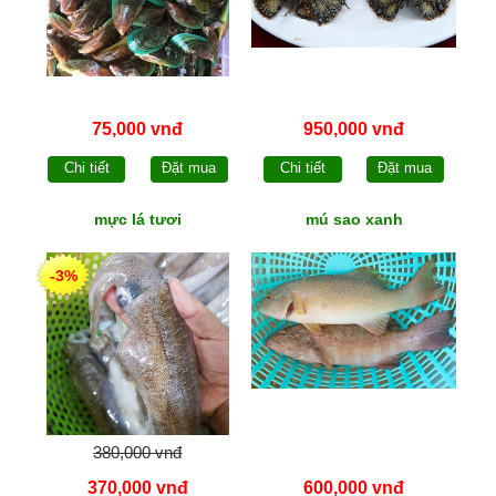
75,000 vnđ
950,000 vnđ
Chi tiết
Đặt mua
Chi tiết
Đặt mua
mực lá tươi
mú sao xanh
-3%
380,000 vnđ
370,000 vnđ
600,000 vnđ