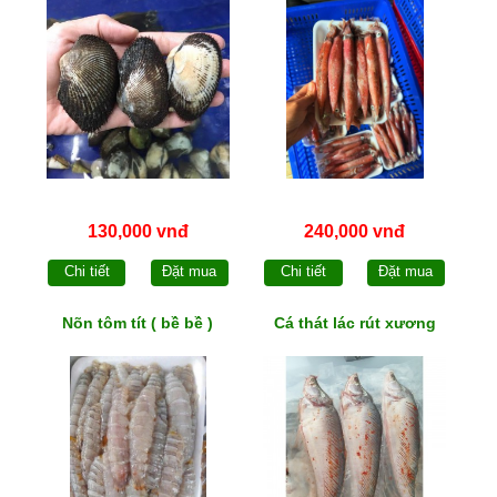
130,000 vnđ
240,000 vnđ
Chi tiết
Đặt mua
Chi tiết
Đặt mua
Nõn tôm tít ( bề bề )
Cá thát lác rút xương