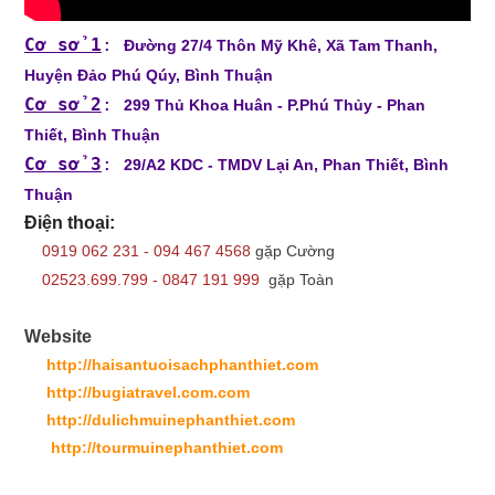
Cơ sở 1
:
Đường 27/4 Thôn Mỹ Khê, Xã Tam Thanh,
Huyện Đảo Phú Qúy, Bình Thuận
Cơ sở 2
:
299 Thủ Khoa Huân - P.Phú Thủy - Phan
Thiết, Bình Thuận
Cơ sở 3
:
29/A2 KDC - TMDV Lại An, Phan Thiết, Bình
Thuận
Điện thoại:
0919 062 231 - 094 467 4568
gặp Cường
02523.699.799 - 0847 191 999
gặp Toàn
Website
http://haisantuoisachphanthiet.com
http://bugiatravel.com.com
http://dulichmuinephanthiet.com
http://tourmuinephanthiet.com