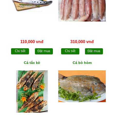
110,000 vnđ
310,000 vnđ
Chi tiết
Đặt mua
Chi tiết
Đặt mua
Cá tắc kè
Cá bò hòm