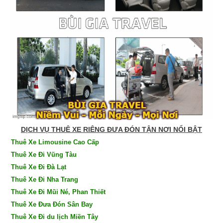
DỊCH VỤ THUÊ XE RIÊNG ĐƯA ĐÓN TẬN NƠI NỔI BẬT
Thuê Xe Limousine Cao Cấp
Thuê Xe Đi Vũng Tàu
Thuê Xe Đi Đà Lạt
Thuê Xe Đi Nha Trang
Thuê Xe Đi Mũi Né, Phan Thiết
Thuê Xe Đưa Đón Sân Bay
Thuê Xe Đi du lịch Miền Tây