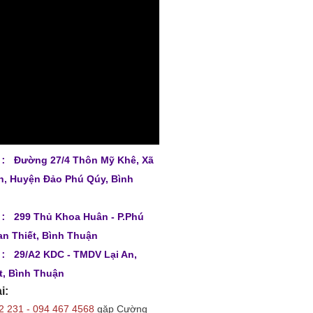
:
Đường 27/4 Thôn Mỹ Khê, Xã
, Huyện Đảo Phú Qúy, Bình
:
299 Thủ Khoa Huân - P.Phú
an Thiết, Bình Thuận
:
29/A2 KDC - TMDV Lại An,
t, Bình Thuận
i:
2 231 - 094 467 4568
gặp Cường