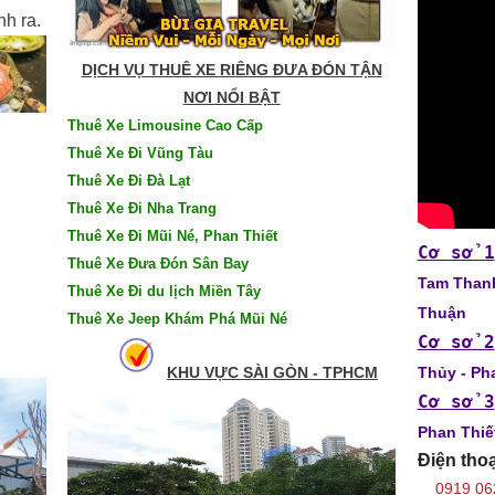
h ra.
DỊCH VỤ THUÊ XE RIÊNG ĐƯA ĐÓN TẬN
NƠI NỔI BẬT
Thuê Xe Limousine Cao Cấp
Thuê Xe Đi Vũng Tàu
Thuê Xe Đi Đà Lạt
Thuê Xe Đi Nha Trang
Thuê Xe Đi Mũi Né, Phan Thiết
Cơ sở 1
Thuê Xe Đưa Đón Sân Bay
Tam Thanh
Thuê Xe Đi du lịch Miền Tây
Thuận
Thuê Xe Jeep Khám Phá Mũi Né
Cơ sở 2
KHU VỰC SÀI GÒN - TPHCM
Thủy - Ph
Cơ sở 3
Phan Thiế
Điện thoạ
0919 06