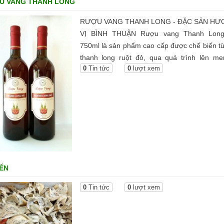
U VANG THANH LONG
RƯỢU VANG THANH LONG - ĐẶC SẢN H
VỊ BÌNH THUẬN Rượu vang Thanh Lon
750ml là sản phẩm cao cấp được chế biến từ 
thanh long ruột đỏ, qua quá trình lên me
0
Tin tức
0
lượt xem
nhiên, kết hợp với đường tinh luyện, không 
chất bảo quản và không sử dụng hương liệu.
biệt, sản phẩm giữ nguyên hương vị tự nhiên
trái cây, tạo nên hương thơm thanh, ngọt và
nhẹ đặc trưng.
ẾN
0
Tin tức
0
lượt xem