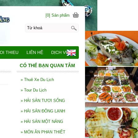
[0] Sản phẩm
OI THIEU
LIÊN HỆ
DỊCH VỤ
CÓ THỂ BẠN QUAN TÂM
»
Thuê Xe Du Lịch
»
Tour Du Lịch
»
HẢI SẢN TƯƠI SỐNG
»
HẢI SẢN ĐÔNG LẠNH
»
HẢI SẢN MỘT NẮNG
»
MÓN ĂN PHAN THIẾT