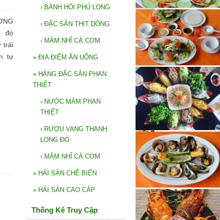
›
BÁNH HỎI PHÚ LONG
ƯƠNG
›
ĐẶC SẢN THỊT DÔNG
g đỏ
›
MẮM NHĨ CÁ CƠM
trái
n tự
»
ĐỊA ĐIỂM ĂN UỐNG
chứa
»
HÀNG ĐẶC SẢN PHAN
 Đặc
THIẾT
 của
›
NƯỚC MẮM PHAN
 chua
THIẾT
›
RƯỢU VANG THANH
LONG ĐỎ
›
MẮM NHĨ CÁ CƠM
»
HẢI SẢN CHẾ BIẾN
»
HẢI SẢN CAO CẤP
Thống Kê Truy Cập