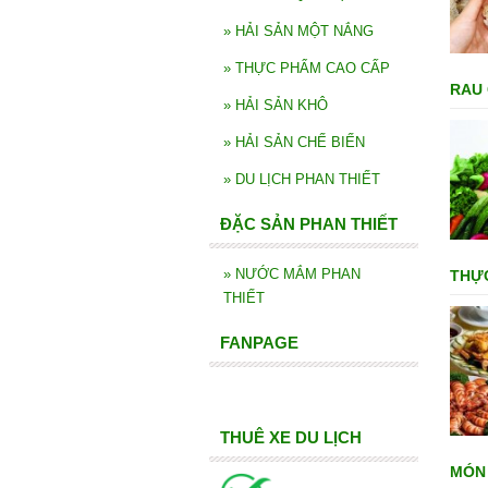
»
HẢI SẢN MỘT NẮNG
»
THỰC PHẨM CAO CẤP
RAU
»
HẢI SẢN KHÔ
»
HẢI SẢN CHẾ BIẾN
»
DU LỊCH PHAN THIẾT
ĐẶC SẢN PHAN THIẾT
»
NƯỚC MẮM PHAN
THỰ
THIẾT
FANPAGE
THUÊ XE DU LỊCH
MÓN 