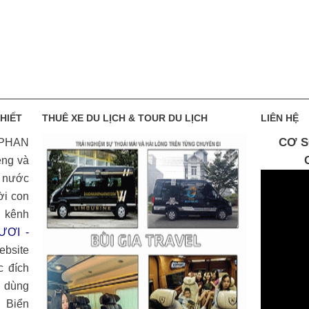
HIẾT
THUÊ XE DU LỊCH & TOUR DU LỊCH
LIÊN HỆ
CƠ S
 PHAN
êng và
ả nước
ời con
 kênh
ƯƠI -
ebsite
c đích
 dùng
 Biển