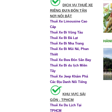
DỊCH VỤ THUÊ XE
RIÊNG ĐƯA ĐÓN TẬN
NƠI NỔI BẬT
Thuê Xe Limousine Cao
Cấp
Thuê Xe Đi Vũng Tàu
Thuê Xe Đi Đà Lạt
HÀNG
Thuê Xe Đi Nha Trang
Thuê Xe Đi Mũi Né, Phan
Thiết
Thuê Xe Đưa Đón Sân Bay
Thuê Xe Đi du lịch Miền
Tây
Thuê Xe Jeep Khám Phá
Các Địa Danh Nổi Tiếng
KHU VỰC SÀI
GÒN - TPHCM
Thuê Xe Du Lịch Tại
TPHCM