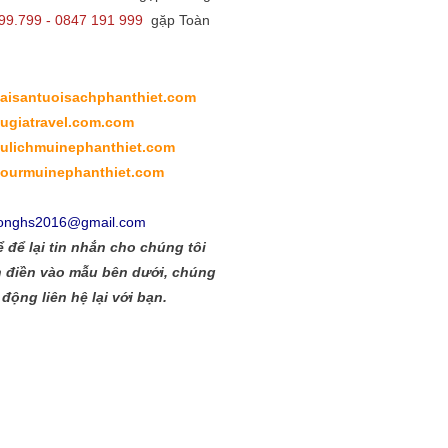
9.799 - 0847 191 999
gặp Toàn
/haisantuoisachphanthiet.com
bugiatravel.com.com
/dulichmuinephanthiet.com
/tourmuinephanthiet.com
onghs2016@gmail.com
 để lại tin nhắn cho chúng tôi
 điền vào mẫu bên dưới, chúng
 động liên hệ lại với bạn.