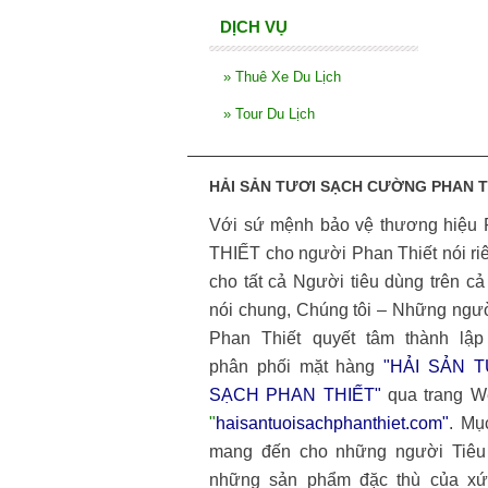
DỊCH VỤ
»
Thuê Xe Du Lịch
»
Tour Du Lịch
HẢI SẢN TƯƠI SẠCH CƯỜNG PHAN T
Với sứ mệnh bảo vệ thương hiệu
THIẾT cho người Phan Thiết nói ri
cho tất cả Người tiêu dùng trên c
nói chung, Chúng tôi – Những ngư
Phan Thiết quyết tâm thành lập
phân phối mặt hàng
"HẢI SẢN T
SẠCH PHAN THIẾT"
qua trang W
"
haisantuoisachphanthiet.com
"
. Mụ
mang đến cho những người Tiêu
những sản phẩm đặc thù của xứ