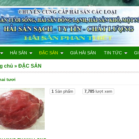
HẢI SẢN
ĐẶC SẢN
GIÁ HẢI SẢN
TIN TỨC
GI
g chủ
»
ĐẶC SẢN
nai tươi
1
Sản phẩm
7,785
lượt xem