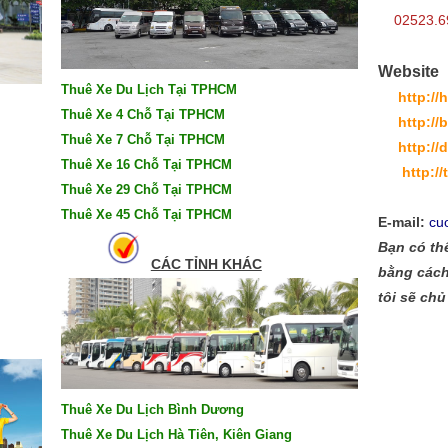
02523.69
Website
Thuê Xe Du Lịch Tại TPHCM
http:/
Thuê Xe 4 Chỗ Tại TPHCM
http://
Thuê Xe 7 Chỗ Tại TPHCM
http:/
Thuê Xe 16 Chỗ Tại TPHCM
http:/
Thuê Xe 29 Chỗ Tại TPHCM
Thuê Xe 45 Chỗ Tại TPHCM
E-mail:
cu
Bạn có thể
CÁC TỈNH KHÁC
bằng cách
tôi sẽ chủ
Thuê Xe Du Lịch Bình Dương
Thuê Xe Du Lịch Hà Tiên, Kiên Giang