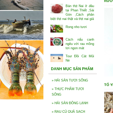
RƯƠ
Bán thịt Nai ở đâu
tại Phan Thiết ,Sài
Gòn ,Cách phân
biệt thịt nai thật và thịt nai giả
Rong nho tươi
Cách nấu canh
ngêu với rau mồng
tơi ngon mát
Tour Đồi Cát Mũi
Né
DANH MỤC SẢN PHẨM
»
HẢI SẢN TƯƠI SỐNG
TỔ Y
»
THỰC PHẨM TƯƠI
SỐNG
»
HẢI SẢN ĐÔNG LẠNH
»
RAU CỦ QUẢ SẠCH