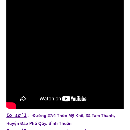
Cơ sở 1
:
Đường 27/4 Thôn Mỹ Khê, Xã Tam Thanh,
Huyện Đảo Phú Qúy, Bình Thuận