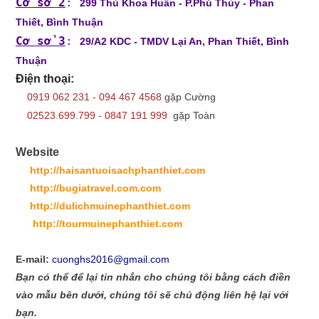
Cơ sở 2
:
299 Thủ Khoa Huân - P.Phú Thủy - Phan
Thiết, Bình Thuận
Cơ sở 3
:
29/A2 KDC - TMDV Lại An, Phan Thiết, Bình
Thuận
Điện thoại:
0919 062 231 - 094 467 4568
gặp Cường
02523.699.799 - 0847 191 999
gặp Toàn
Website
http://haisantuoisachphanthiet.com
http://bugiatravel.com.com
http://dulichmuinephanthiet.com
http://tourmuinephanthiet.com
E-mail:
cuonghs2016@gmail.com
Bạn có thể để lại tin nhắn cho chúng tôi bằng cách điền
vào mẫu bên dưới, chúng tôi sẽ chủ động liên hệ lại với
bạn.