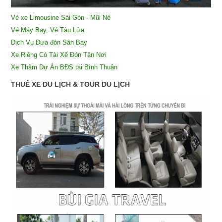
Vé xe Limousine Sài Gòn - Mũi Né
Vé Máy Bay, Vé Tàu Lửa
Dịch Vụ Đưa đón Sân Bay
X
e Riêng Có Tài Xế Đón Tận Nơi
Xe Thăm Dự Án BĐS tại Bình Thuận
THUÊ XE DU LỊCH & TOUR DU LỊCH