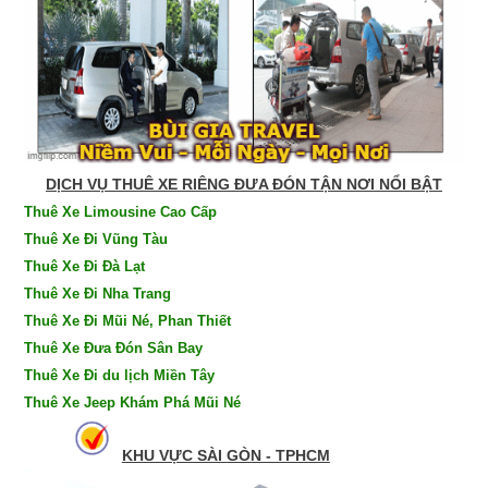
DỊCH VỤ THUÊ XE RIÊNG ĐƯA ĐÓN TẬN NƠI NỔI BẬT
Thuê Xe Limousine Cao Cấp
Thuê Xe Đi Vũng Tàu
Thuê Xe Đi Đà Lạt
Thuê Xe Đi Nha Trang
Thuê Xe Đi Mũi Né, Phan Thiết
Thuê Xe Đưa Đón Sân Bay
Thuê Xe Đi du lịch Miền Tây
Thuê Xe Jeep Khám Phá Mũi Né
KHU VỰC SÀI GÒN - TPHCM