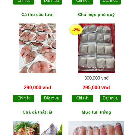
Chi tiết
Đặt mua
Chi tiết
Đặt mua
Cá thu câu tươi
Chả mực phú quý
-2%
300,000 vnđ
290,000 vnđ
295,000 vnđ
Chi tiết
Đặt mua
Chi tiết
Đặt mua
Chả cá thát lát
Mực full trứng