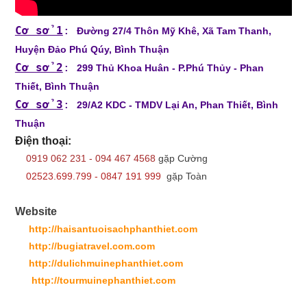
Cơ sở 1
:
Đường 27/4 Thôn Mỹ Khê, Xã Tam Thanh,
Huyện Đảo Phú Qúy, Bình Thuận
Cơ sở 2
:
299 Thủ Khoa Huân - P.Phú Thủy - Phan
Thiết, Bình Thuận
Cơ sở 3
:
29/A2 KDC - TMDV Lại An, Phan Thiết, Bình
Thuận
Điện thoại:
0919 062 231 - 094 467 4568
gặp Cường
02523.699.799 - 0847 191 999
gặp Toàn
Website
http://haisantuoisachphanthiet.com
http://bugiatravel.com.com
http://dulichmuinephanthiet.com
http://tourmuinephanthiet.com