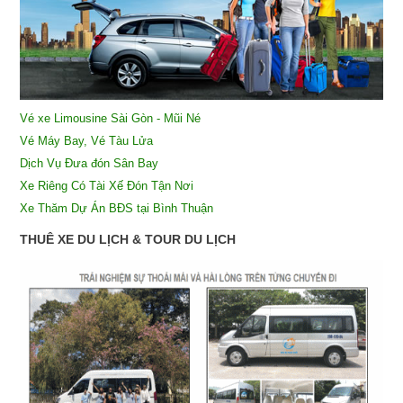
Vé xe Limousine Sài Gòn - Mũi Né
Vé Máy Bay, Vé Tàu Lửa
Dịch Vụ Đưa đón Sân Bay
X
e Riêng Có Tài Xế Đón Tận Nơi
Xe Thăm Dự Án BĐS tại Bình Thuận
THUÊ XE DU LỊCH & TOUR DU LỊCH