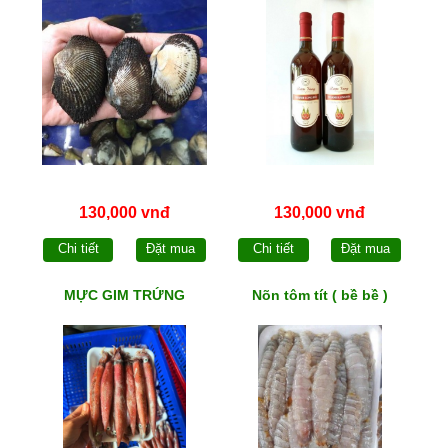
130,000 vnđ
130,000 vnđ
Chi tiết
Đặt mua
Chi tiết
Đặt mua
MỰC GIM TRỨNG
Nõn tôm tít ( bề bề )