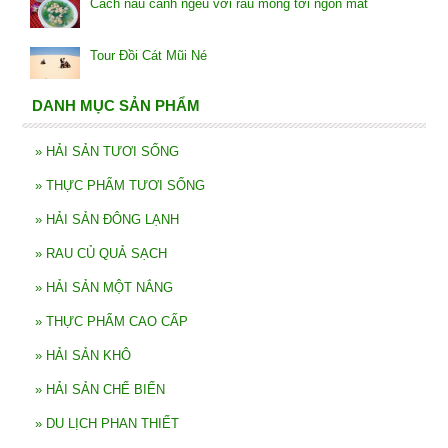
Cách nấu canh ngêu với rau mồng tơi ngon mát
Tour Đồi Cát Mũi Né
DANH MỤC SẢN PHẨM
»
HẢI SẢN TƯƠI SỐNG
»
THỰC PHẨM TƯƠI SỐNG
»
HẢI SẢN ĐÔNG LẠNH
»
RAU CỦ QUẢ SẠCH
»
HẢI SẢN MỘT NẮNG
»
THỰC PHẨM CAO CẤP
»
HẢI SẢN KHÔ
»
HẢI SẢN CHẾ BIẾN
»
DU LỊCH PHAN THIẾT