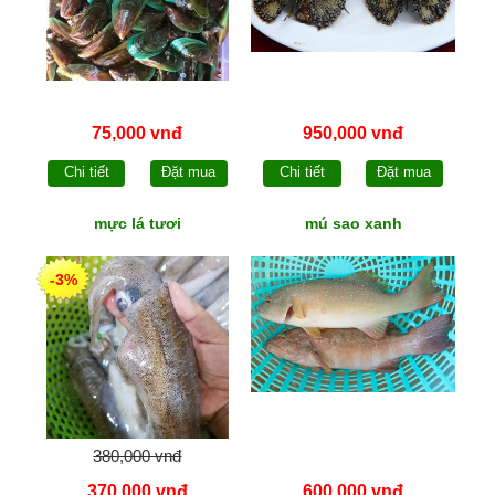
75,000 vnđ
950,000 vnđ
Chi tiết
Đặt mua
Chi tiết
Đặt mua
mực lá tươi
mú sao xanh
-3%
380,000 vnđ
370,000 vnđ
600,000 vnđ