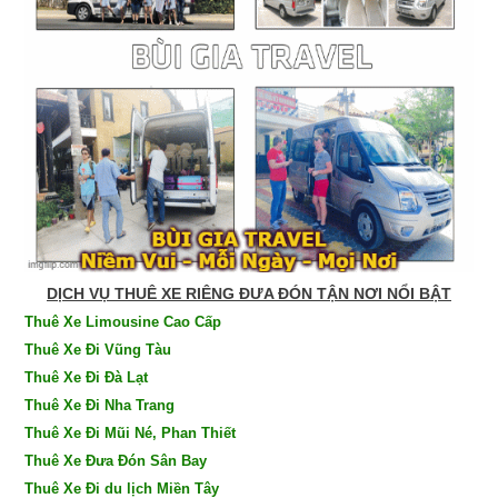
DỊCH VỤ THUÊ XE RIÊNG ĐƯA ĐÓN TẬN NƠI NỔI BẬT
Thuê Xe Limousine Cao Cấp
Thuê Xe Đi Vũng Tàu
Thuê Xe Đi Đà Lạt
Thuê Xe Đi Nha Trang
Thuê Xe Đi Mũi Né, Phan Thiết
Thuê Xe Đưa Đón Sân Bay
Thuê Xe Đi du lịch Miền Tây