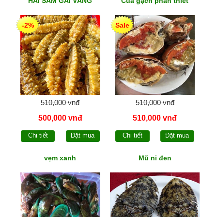
HẢI SÂM GAI VÀNG
Cua gạch phan thiết
-2%
Sale
510,000 vnđ
510,000 vnđ
500,000 vnđ
510,000 vnđ
Chi tiết
Đặt mua
Chi tiết
Đặt mua
vẹm xanh
Mũ ni đen