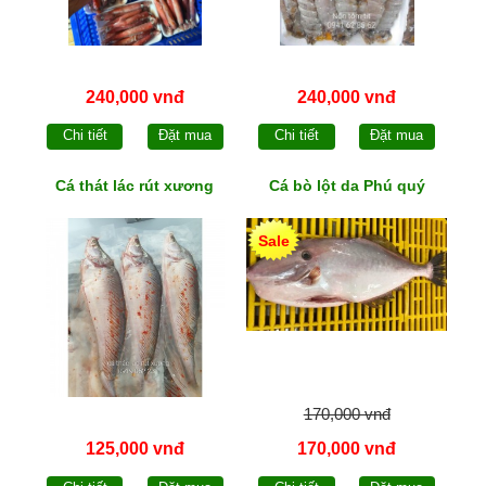
240,000 vnđ
240,000 vnđ
Chi tiết
Đặt mua
Chi tiết
Đặt mua
Cá thát lác rút xương
Cá bò lột da Phú quý
Sale
170,000 vnđ
125,000 vnđ
170,000 vnđ