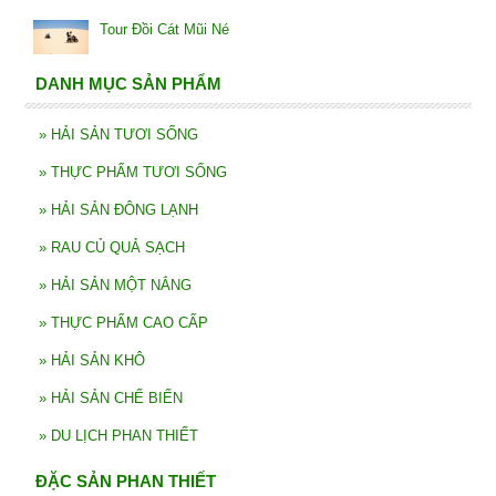
Tour Đồi Cát Mũi Né
DANH MỤC SẢN PHẨM
»
HẢI SẢN TƯƠI SỐNG
»
THỰC PHẨM TƯƠI SỐNG
»
HẢI SẢN ĐÔNG LẠNH
»
RAU CỦ QUẢ SẠCH
»
HẢI SẢN MỘT NẮNG
»
THỰC PHẨM CAO CẤP
»
HẢI SẢN KHÔ
»
HẢI SẢN CHẾ BIẾN
»
DU LỊCH PHAN THIẾT
ĐẶC SẢN PHAN THIẾT