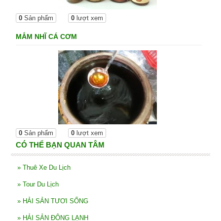
0
Sản phẩm
0
lượt xem
MẮM NHĨ CÁ CƠM
0
Sản phẩm
0
lượt xem
CÓ THỂ BẠN QUAN TÂM
»
Thuê Xe Du Lịch
»
Tour Du Lịch
»
HẢI SẢN TƯƠI SỐNG
»
HẢI SẢN ĐÔNG LẠNH