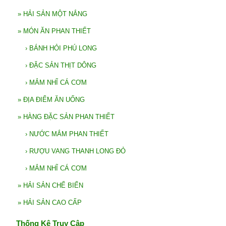
»
HẢI SẢN MỘT NẮNG
»
MÓN ĂN PHAN THIẾT
›
BÁNH HỎI PHÚ LONG
›
ĐẶC SẢN THỊT DÔNG
›
MẮM NHĨ CÁ CƠM
»
ĐỊA ĐIỂM ĂN UỐNG
»
HÀNG ĐẶC SẢN PHAN THIẾT
›
NƯỚC MẮM PHAN THIẾT
›
RƯỢU VANG THANH LONG ĐỎ
›
MẮM NHĨ CÁ CƠM
»
HẢI SẢN CHẾ BIẾN
»
HẢI SẢN CAO CẤP
Thống Kê Truy Cập