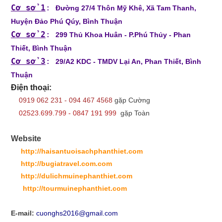
Cơ sở 1
:
Đường 27/4 Thôn Mỹ Khê, Xã Tam Thanh,
Huyện Đảo Phú Qúy, Bình Thuận
Cơ sở 2
:
299 Thủ Khoa Huân - P.Phú Thủy - Phan
Thiết, Bình Thuận
Cơ sở 3
:
29/A2 KDC - TMDV Lại An, Phan Thiết, Bình
Thuận
Điện thoại:
0919 062 231 - 094 467 4568
gặp Cường
02523.699.799 - 0847 191 999
gặp Toàn
Website
http://haisantuoisachphanthiet.com
http://bugiatravel.com.com
http://dulichmuinephanthiet.com
http://tourmuinephanthiet.com
E-mail:
cuonghs2016@gmail.com