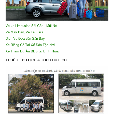
Vé xe Limousine Sài Gòn - Mũi Né
Vé Máy Bay, Vé Tàu Lửa
Dịch Vụ Đưa đón Sân Bay
X
e Riêng Có Tài Xế Đón Tận Nơi
Xe Thăm Dự Án BĐS tại Bình Thuận
THUÊ XE DU LỊCH & TOUR DU LỊCH