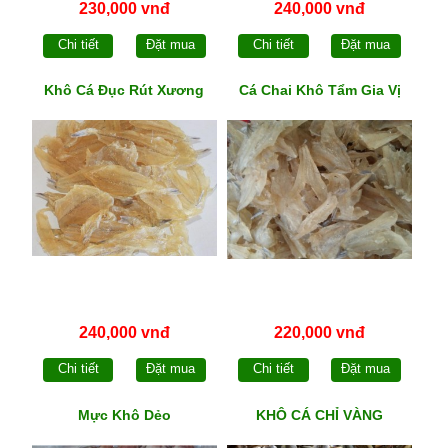
230,000 vnđ
240,000 vnđ
Chi tiết
Đặt mua
Chi tiết
Đặt mua
Khô Cá Đục Rút Xương
Cá Chai Khô Tẩm Gia Vị
240,000 vnđ
220,000 vnđ
Chi tiết
Đặt mua
Chi tiết
Đặt mua
Mực Khô Dẻo
KHÔ CÁ CHỈ VÀNG