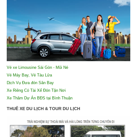
Vé xe Limousine Sài Gòn - Mũi Né
Vé Máy Bay, Vé Tàu Lửa
Dịch Vụ Đưa đón Sân Bay
X
e Riêng Có Tài Xế Đón Tận Nơi
Xe Thăm Dự Án BĐS tại Bình Thuận
THUÊ XE DU LỊCH & TOUR DU LỊCH