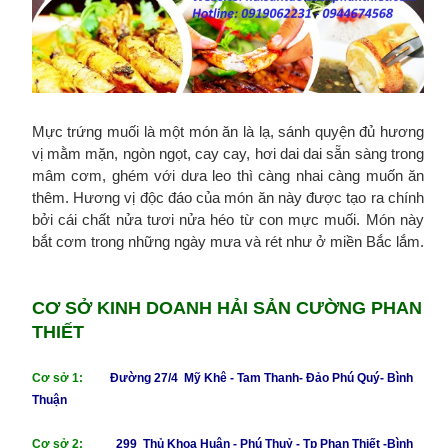
Mực trứng muối là một món ăn là lạ, sánh quyện đủ hương
vị mằm mặn, ngòn ngọt, cay cay, hơi dai dai sẵn sàng trong
mâm cơm, ghém với dưa leo thì càng nhai càng muốn ăn
thêm. Hương vị độc đáo của món ăn này được tạo ra chính
bởi cái chất nửa tươi nửa héo từ con mực muối. Món này
bắt cơm trong những ngày mưa và rét như ở miền Bắc lắm.
CƠ SỞ KINH DOANH HẢI SẢN CƯỜNG PHAN
THIẾT
Cơ sở 1:
Đường 27/4 Mỹ Khê - Tam Thanh- Đảo Phú Quý- Bình
Thuận
Cơ sở 2:
299 Thủ Khoa Huân - Phú Thuỷ - Tp
Phan Thiết -Bình