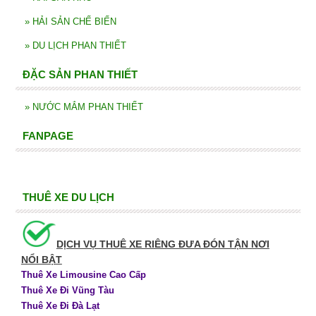
»
HẢI SẢN CHẾ BIẾN
»
DU LỊCH PHAN THIẾT
ĐẶC SẢN PHAN THIẾT
»
NƯỚC MẮM PHAN THIẾT
FANPAGE
THUÊ XE DU LỊCH
DỊCH VỤ THUÊ XE RIÊNG ĐƯA ĐÓN TẬN NƠI
NỔI BẬT
Thuê Xe Limousine Cao Cấp
Thuê Xe Đi Vũng Tàu
Thuê Xe Đi Đà Lạt