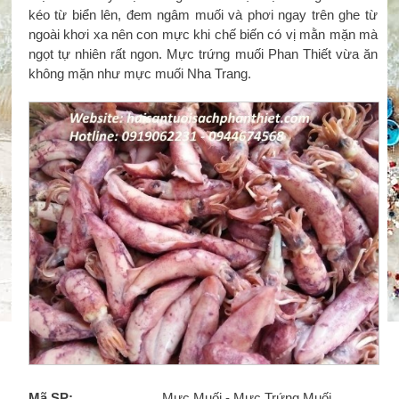
kéo từ biển lên, đem ngâm muối và phơi ngay trên ghe từ
ngoài khơi xa nên con mực khi chế biến có vị mằn mặn mà
ngọt tự nhiên rất ngon. Mực trứng muối Phan Thiết vừa ăn
không mặn như mực muối Nha Trang.
Mã SP:
Mực Muối - Mực Trứng Muối