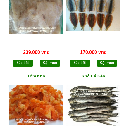
239,000 vnđ
170,000 vnđ
Chi tiết
Đặt mua
Chi tiết
Đặt mua
Tôm Khô
Khô Cá Kèo