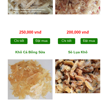
250,000 vnđ
200,000 vnđ
Chi tiết
Đặt mua
Chi tiết
Đặt mua
Khô Cá Bống Sữa
Sò Lụa Khô