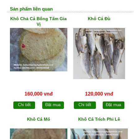
Sản phẩm liên quan
Khô Chả Cá Bống Tẩm Gia
Khô Cá Đù
Vị
160,000 vnđ
120,000 vnđ
Chi tiết
Đặt mua
Chi tiết
Đặt mua
Khô Cá Mó
Khô Cá Trích Phi Lê