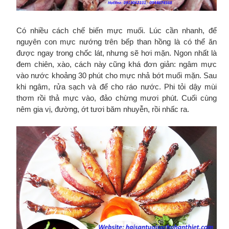
Có nhiều cách chế biến mực muối. Lúc cần nhanh, để
nguyên con mực nướng trên bếp than hồng là có thể ăn
được ngay trong chốc lát, nhưng sẽ hơi mặn. Ngon nhất là
đem chiên, xào, cách này cũng khá đơn giản: ngâm mực
vào nước khoảng 30 phút cho mực nhả bớt muối mặn. Sau
khi ngâm, rửa sạch và để cho ráo nước. Phi tỏi dậy mùi
thơm rồi thả mực vào, đảo chừng mươi phút. Cuối cùng
nêm gia vị, đường, ớt tươi băm nhuyễn, rồi nhấc ra.