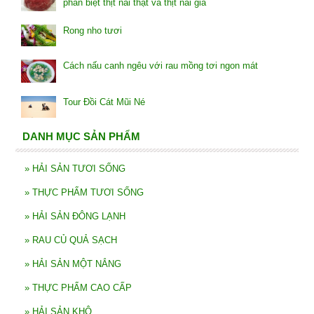
phân biệt thịt nai thật và thịt nai giả
Rong nho tươi
Cách nấu canh ngêu với rau mồng tơi ngon mát
Tour Đồi Cát Mũi Né
DANH MỤC SẢN PHẨM
»
HẢI SẢN TƯƠI SỐNG
»
THỰC PHẨM TƯƠI SỐNG
»
HẢI SẢN ĐÔNG LẠNH
»
RAU CỦ QUẢ SẠCH
»
HẢI SẢN MỘT NẮNG
»
THỰC PHẨM CAO CẤP
»
HẢI SẢN KHÔ