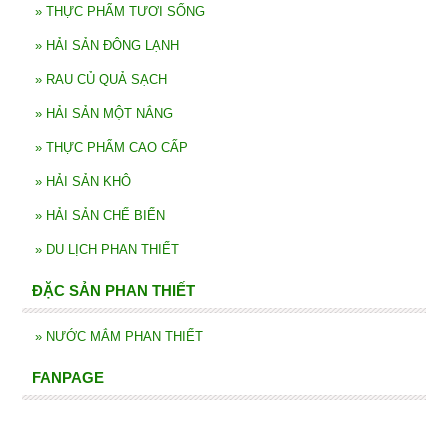
»
THỰC PHẨM TƯƠI SỐNG
»
HẢI SẢN ĐÔNG LẠNH
»
RAU CỦ QUẢ SẠCH
»
HẢI SẢN MỘT NẮNG
»
THỰC PHẨM CAO CẤP
»
HẢI SẢN KHÔ
»
HẢI SẢN CHẾ BIẾN
»
DU LỊCH PHAN THIẾT
ĐẶC SẢN PHAN THIẾT
»
NƯỚC MẮM PHAN THIẾT
FANPAGE