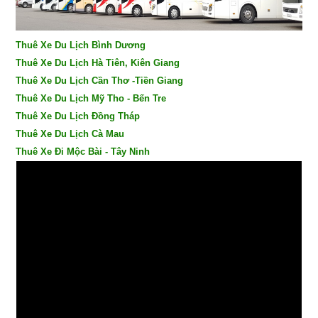
Thuê Xe Du Lịch Bình Dương
Thuê Xe Du Lịch Hà Tiên, Kiên Giang
Thuê Xe Du Lịch Cần Thơ -Tiền Giang
Thuê Xe Du Lịch Mỹ Tho - Bến Tre
Thuê Xe Du Lịch Đồng Tháp
Thuê Xe Du Lịch Cà Mau
Thuê Xe Đi Mộc Bài - Tây Ninh