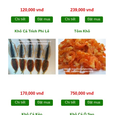
120,000 vnđ
239,000 vnđ
Chi tiết
Đặt mua
Chi tiết
Đặt mua
Khô Cá Trích Phi Lê
Tôm Khô
170,000 vnđ
750,000 vnđ
Chi tiết
Đặt mua
Chi tiết
Đặt mua
Khô Cá Kèo
Khô Cá Ó Sao