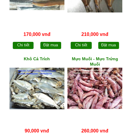
170,000 vnđ
210,000 vnđ
Chi tiết
Đặt mua
Chi tiết
Đặt mua
Khô Cá Trích
Mực Muối - Mực Trứng
Muối
90,000 vnđ
260,000 vnđ