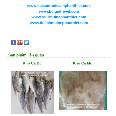
www.haisantuoisachphanthiet.com
www.buigiatravel.com
www.tourmuinephanthiet.com
www.dulichmuinephanthiet.com
Sản phẩm liên quan
Khô Cá Đù
Khô Cá Mó