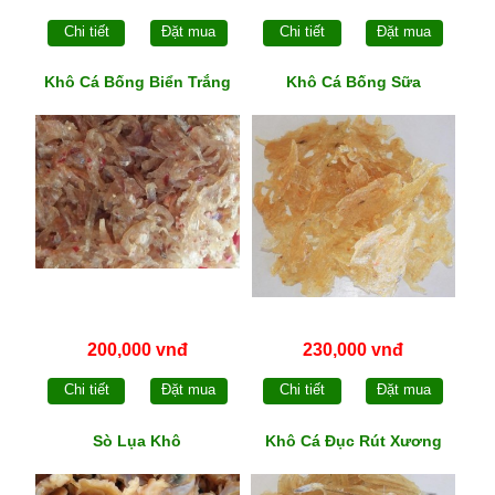
Chi tiết
Đặt mua
Chi tiết
Đặt mua
Khô Cá Bống Biển Trắng
Khô Cá Bống Sữa
200,000 vnđ
230,000 vnđ
Chi tiết
Đặt mua
Chi tiết
Đặt mua
Sò Lụa Khô
Khô Cá Đục Rút Xương