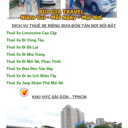
DỊCH VỤ THUÊ XE RIÊNG ĐƯA ĐÓN TẬN NƠI NỔI BẬT
Thuê Xe Limousine Cao Cấp
Thuê Xe Đi Vũng Tàu
Thuê Xe Đi Đà Lạt
Thuê Xe Đi Nha Trang
Thuê Xe Đi Mũi Né, Phan Thiết
Thuê Xe Đưa Đón Sân Bay
Thuê Xe Đi du lịch Miền Tây
Thuê Xe Jeep Khám Phá Mũi Né
KHU VỰC SÀI GÒN - TPHCM