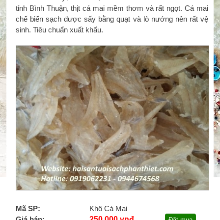
tỉnh Bình Thuận, thịt cá mai mềm thơm và rất ngọt. Cá mai
chế biến sạch được sấy bằng quạt và lò nướng nên rất vệ
sinh. Tiêu chuẩn xuất khẩu.
Mã SP:
Khô Cá Mai
Giá bán:
250,000 vnđ
Đặt mua