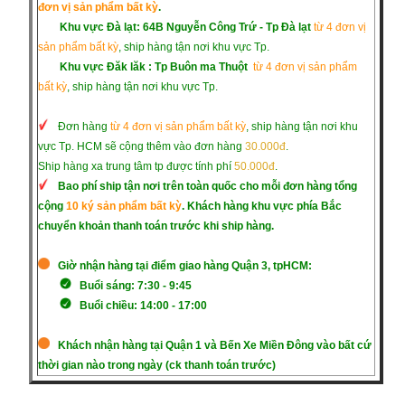
đơn vị sản phẩm bất kỳ
.
Khu vực Đà lạt: 64B Nguyễn Công Trứ - Tp Đà lạt
từ 4 đơn vị
sản phẩm bất kỳ
, ship hàng tận nơi khu vực Tp.
Khu vực Đăk lăk :
Tp Buôn ma Thuột
từ 4 đơn vị sản phẩm
bất kỳ
, ship hàng tận nơi khu vực Tp.
Đơn hàng
từ 4 đơn vị sản phẩm bất kỳ
, ship hàng tận nơi khu
vực Tp. HCM sẽ cộng thêm vào đơn hàng
30.000đ
.
Ship hàng xa trung tâm tp được tính phí
50.000đ
.
Bao phí ship tận nơi trên toàn quốc cho mỗi đơn hàng tổng
cộng
10 ký sản phẩm bất kỳ
. Khách hàng khu vực phía Bắc
chuyển khoản thanh toán trước khi ship hàng.
Giờ nhận hàng tại điểm giao hàng Quận 3, tpHCM:
Buổi sáng: 7:30 - 9:45
Buổi chiều: 14:00 - 17:00
Khách nhận hàng tại Quận 1 và Bến Xe Miền Đông vào bất cứ
thời gian nào trong ngày (ck thanh toán trước)