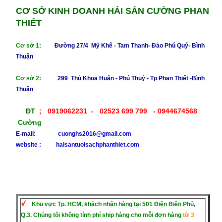
CƠ SỞ KINH DOANH HẢI SẢN CƯỜNG PHAN
THIẾT
Cơ sở 1:
Đường 27/4 Mỹ Khê - Tam Thanh- Đảo Phú Quý- Bình
Thuận
Cơ sở 2:
299 Thủ Khoa Huân - Phú Thuỷ - Tp
Phan Thiết -Bình
Thuận
ĐT
; 0919062231 - 02523 699 799
- 0944674568
Cường
E-mail:
cuonghs2016@gmail.com
​website : haisantuoisachphanthiet.com
Khu vực
Tp. HCM, khách nhận hàng tại 501 Điện Biên Phủ,
Q.3. Chúng tôi không tính phí ship hàng cho mỗi đơn hàng
từ 3