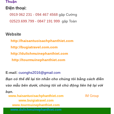
Thuận
Điện thoại:
0919 062 231 - 094 467 4568
gặp Cường
02523.699.799 - 0847 191 999
gặp Toàn
Website
http://haisantuoisachphanthiet.com
http://bugiatravel.com.com
http://dulichmuinephanthiet.com
http://tourmuinephanthiet.com
E-mail:
cuonghs2016@gmail.com
Bạn có thể để lại tin nhắn cho chúng tôi bằng cách điền
vào mẫu bên dưới, chúng tôi sẽ chủ động liên hệ lại với
bạn.
www.haisantuoisachphanthiet.com
- Powered by
IM Group
www.buigiatravel.com
www.tourmuinephanthiet.com
www.dulichmuinephanthiet.com