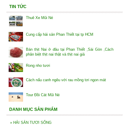
TIN TỨC
Thuê Xe Mũi Né
Cung cấp hải sản Phan Thiết tại tp HCM
Bán thịt Nai ở đâu tại Phan Thiết ,Sài Gòn ,Cách
phân biệt thịt nai thật và thịt nai giả
Rong nho tươi
Cách nấu canh ngêu với rau mồng tơi ngon mát
Tour Đồi Cát Mũi Né
DANH MỤC SẢN PHẨM
»
HẢI SẢN TƯƠI SỐNG