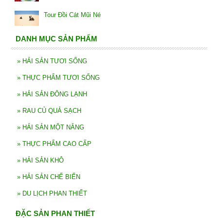
Tour Đồi Cát Mũi Né
DANH MỤC SẢN PHẨM
»
HẢI SẢN TƯƠI SỐNG
»
THỰC PHẨM TƯƠI SỐNG
»
HẢI SẢN ĐÔNG LẠNH
»
RAU CỦ QUẢ SẠCH
»
HẢI SẢN MỘT NẮNG
»
THỰC PHẨM CAO CẤP
»
HẢI SẢN KHÔ
»
HẢI SẢN CHẾ BIẾN
»
DU LỊCH PHAN THIẾT
ĐẶC SẢN PHAN THIẾT