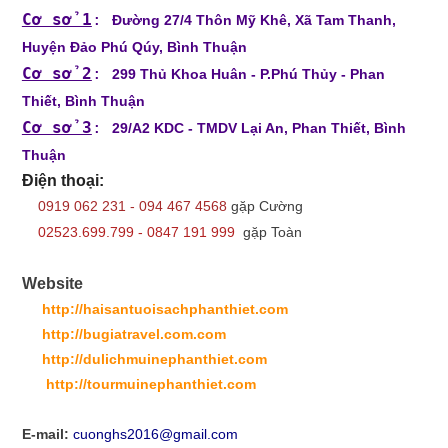
Cơ sở 1
:
Đường 27/4 Thôn Mỹ Khê, Xã Tam Thanh,
Huyện Đảo Phú Qúy, Bình Thuận
Cơ sở 2
:
299 Thủ Khoa Huân - P.Phú Thủy - Phan
Thiết, Bình Thuận
Cơ sở 3
:
29/A2 KDC - TMDV Lại An, Phan Thiết, Bình
Thuận
Điện thoại:
0919 062 231 - 094 467 4568
gặp Cường
02523.699.799 - 0847 191 999
gặp Toàn
Website
http://haisantuoisachphanthiet.com
http://bugiatravel.com.com
http://dulichmuinephanthiet.com
http://tourmuinephanthiet.com
E-mail:
cuonghs2016@gmail.com