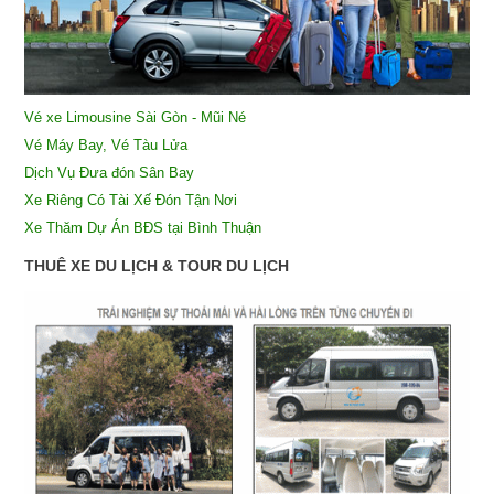
Vé xe Limousine Sài Gòn - Mũi Né
Vé Máy Bay, Vé Tàu Lửa
Dịch Vụ Đưa đón Sân Bay
X
e Riêng Có Tài Xế Đón Tận Nơi
Xe Thăm Dự Án BĐS tại Bình Thuận
THUÊ XE DU LỊCH & TOUR DU LỊCH