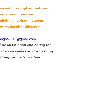
/haisantuoisachphanthiet.com
bugiatravel.com.com
/dulichmuinephanthiet.com
/tourmuinephanthiet.com
onghs2016@gmail.com
 để lại tin nhắn cho chúng tôi
 điền vào mẫu bên dưới, chúng
 động liên hệ lại với bạn.