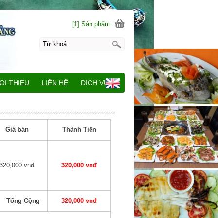
[1] Sản phẩm
OI THIEU
LIÊN HỆ
DỊCH VỤ
Giá bán
Thành Tiền
320,000 vnđ
320,000 vnđ
Tổng Cộng
320,000 vnđ