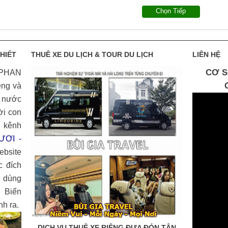
Chọn Tiếp
HIẾT
THUÊ XE DU LỊCH & TOUR DU LỊCH
LIÊN HỆ
CƠ S
 PHAN
êng và
ả nước
ời con
 kênh
ƯƠI -
ebsite
c đích
 dùng
 Biển
h ra.
DỊCH VỤ THUÊ XE RIÊNG ĐƯA ĐÓN TẬN