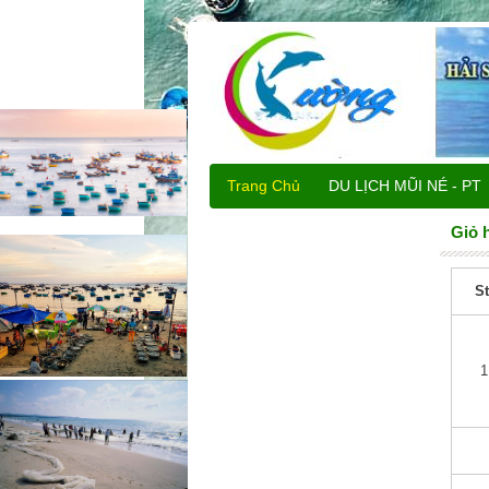
Trang Chủ
DU LỊCH MŨI NÉ - PT
DU LỊCH MŨI NÉ
Giỏ 
St
1