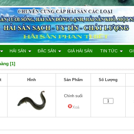
HẢI SẢN
ĐẶC SẢN
GIÁ HẢI SẢN
TIN TỨC
GI
hàng [1]
t
Hình
Sản Phẩm
Số Lượng
Chình suối
Xoá