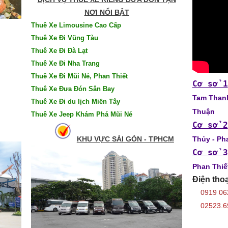
NƠI NỔI BẬT
Thuê Xe Limousine Cao Cấp
Thuê Xe Đi Vũng Tàu
Thuê Xe Đi Đà Lạt
Thuê Xe Đi Nha Trang
Thuê Xe Đi Mũi Né, Phan Thiết
Cơ sở 1
Thuê Xe Đưa Đón Sân Bay
Tam Thanh
Thuê Xe Đi du lịch Miền Tây
Thuận
Thuê Xe Jeep Khám Phá Mũi Né
Cơ sở 2
KHU VỰC SÀI GÒN - TPHCM
Thủy - Ph
Cơ sở 3
Phan Thiế
Điện thoạ
0919 06
02523.69