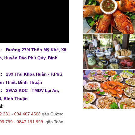
:
Đường 27/4 Thôn Mỹ Khê, Xã
, Huyện Đảo Phú Qúy, Bình
:
299 Thủ Khoa Huân - P.Phú
an Thiết, Bình Thuận
:
29/A2 KDC - TMDV Lại An,
t, Bình Thuận
i:
2 231 - 094 467 4568
gặp Cường
9.799 - 0847 191 999
gặp Toàn