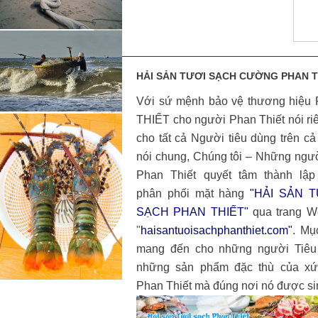
HẢI SẢN TƯƠI SẠCH CƯỜNG PHAN T
Với sứ mệnh bảo vệ thương hiệu
THIẾT cho người Phan Thiết nói ri
cho tất cả Người tiêu dùng trên c
nói chung, Chúng tôi – Những ngư
Phan Thiết quyết tâm thành lập
phân phối mặt hàng
"HẢI SẢN T
SẠCH PHAN THIẾT"
qua trang W
"
haisantuoisachphanthiet.com
"
. Mụ
mang đến cho những người Tiêu
những sản phẩm đặc thù của xứ
Phan Thiết mà đúng nơi nó được sin