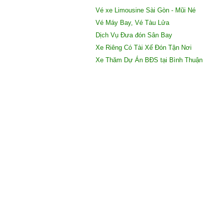
Vé xe Limousine Sài Gòn - Mũi Né
Vé Máy Bay, Vé Tàu Lửa
Dịch Vụ Đưa đón Sân Bay
X
e Riêng Có Tài Xế Đón Tận Nơi
Xe Thăm Dự Án BĐS tại Bình Thuận